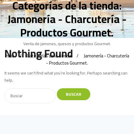
Categorías de la tienda:
Jamonería - Charcutería -
Productos Gourmet.
Venta de jamones, quesos y productos Gourmet.
Nothing Found
Inicio
Categorías de la tienda
Jamonería - Charcutería
- Productos Gourmet.
It seems we can’t find what you’re looking for. Perhaps searching can
help.
BUSCAR