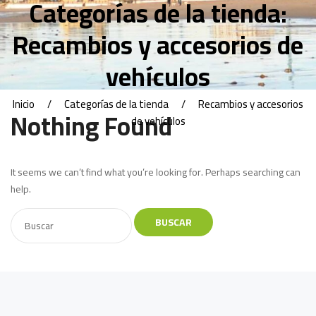
Categorías de la tienda:
Recambios y accesorios de
vehículos
Inicio
Categorías de la tienda
Recambios y accesorios
Nothing Found
de vehículos
It seems we can’t find what you’re looking for. Perhaps searching can
help.
BUSCAR